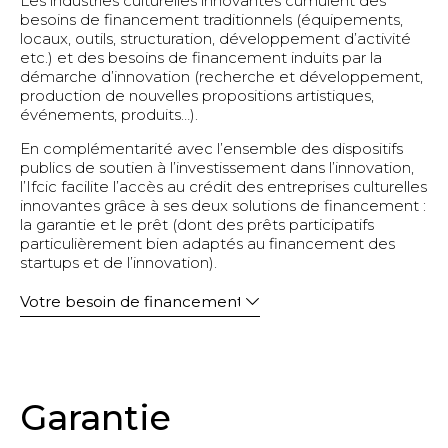
Les industries culturelles innovantes cumulent des
Musique
besoins de financement traditionnels (équipements,
locaux, outils, structuration, développement d’activité
Patrimoine, musées et architecture
etc.) et des besoins de financement induits par la
Presse et médias
démarche d’innovation (recherche et développement,
production de nouvelles propositions artistiques,
Spectacle vivant
événements, produits…).
Séparateur
En complémentarité avec l’ensemble des dispositifs
Entreprises culturelles innovantes
publics de soutien à l’investissement dans l’innovation,
Entreprises culturelles (tous secteurs)
l’Ifcic facilite l’accès au crédit des entreprises culturelles
innovantes grâce à ses deux solutions de financement :
la garantie et le prêt (dont des prêts participatifs
particulièrement bien adaptés au financement des
startups et de l’innovation).
Garantie