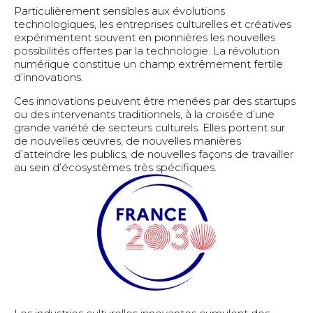
Particulièrement sensibles aux évolutions
La garantie Ifcic
technologiques, les entreprises culturelles et créatives
Les prêts Ifcic
expérimentent souvent en pionnières les nouvelles
Exemples de projets soutenus
possibilités offertes par la technologie. La révolution
numérique constitue un champ extrêmement fertile
Mode d’emploi pour les banques
d’innovations.
Mode d’emploi pour les entreprises
Ces innovations peuvent être menées par des startups
ou des intervenants traditionnels, à la croisée d’une
grande variété de secteurs culturels. Elles portent sur
Entreprises Culturelles
de nouvelles œuvres, de nouvelles manières
d’atteindre les publics, de nouvelles façons de travailler
Cinéma et audiovisuel
au sein d’écosystèmes très spécifiques.
Création numérique
Design
Galeries d’art, arts plastiques et numériques,
photographie
Jeu vidéo
Livre
Métiers d’art
Mode