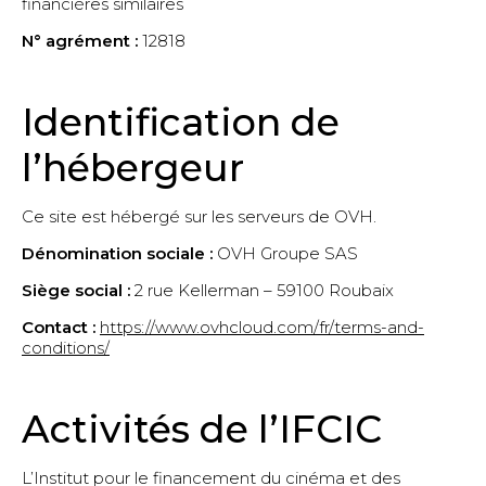
financières similaires
Musique
N° agrément :
12818
Patrimoine, musées et architecture
Presse et médias
Spectacle vivant
Identification de
Séparateur
l’hébergeur
Entreprises culturelles innovantes
Entreprises culturelles (tous secteurs)
Ce site est hébergé sur les serveurs de OVH.
Dénomination sociale :
OVH Groupe SAS
Siège social :
2 rue Kellerman – 59100 Roubaix
Contact :
https://www.ovhcloud.com/fr/terms-and-
conditions/
Activités de l’IFCIC
L’Institut pour le financement du cinéma et des