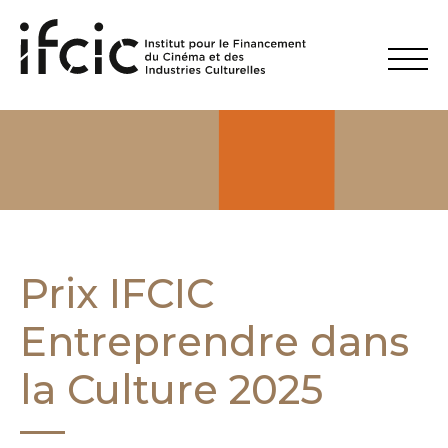
L’Ifcic
Qui sommes-nous ?
Gouvernance
Partenaires
L’équipe
Chiffres clés
Prix IFCIC
Prix Ifcic
Rapports annuels
Entreprendre dans
Actualité / presse
la Culture 2025
Financement
Financer les entreprises culturelles