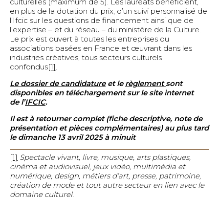
culturelles (maximum de 5). Les lauréats bénéficient,
Musique
en plus de la dotation du prix, d’un suivi personnalisé de
l’Ifcic sur les questions de financement ainsi que de
Patrimoine, musées et architecture
l’expertise – et du réseau – du ministère de la Culture.
Presse et médias
Le prix est ouvert à toutes les entreprises ou
associations basées en France et œuvrant dans les
Spectacle vivant
industries créatives, tous secteurs culturels
Séparateur
confondus
[1]
.
Entreprises culturelles innovantes
Le dossier de candidature
et le
règlement
sont
Entreprises culturelles (tous secteurs)
disponibles en téléchargement sur le site internet
de l’
IFCIC
.
Il est à retourner complet (fiche descriptive, note de
présentation et pièces complémentaires) au plus tard
le dimanche 13 avril 2025 à minuit
[1]
Spectacle vivant, livre, musique, arts plastiques,
cinéma et audiovisuel, jeux vidéo, multimédia et
numérique, design, métiers d’art, presse, patrimoine,
création de mode et tout autre secteur en lien avec le
domaine culturel.