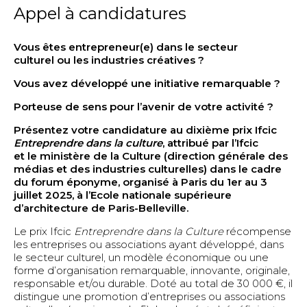
Appel à candidatures
La garantie Ifcic
Les prêts Ifcic
Vous êtes entrepreneur(e) dans le secteur
Exemples de projets soutenus
culturel ou les industries créatives ?
Mode d’emploi pour les banques
Vous avez développé une initiative remarquable ?
Mode d’emploi pour les entreprises
Porteuse de sens pour l’avenir de votre activité ?
Présentez votre candidature au dixième prix Ifcic
Entreprises Culturelles
Entreprendre dans la culture
, attribué par l’Ifcic
Cinéma et audiovisuel
et le ministère de la Culture (direction générale des
médias et des industries culturelles) dans le cadre
Création numérique
du forum éponyme, organisé à Paris du 1er au 3
Design
juillet 2025, à l’Ecole nationale supérieure
d’architecture de Paris-Belleville.
Galeries d’art, arts plastiques et numériques,
photographie
Le prix Ifcic
Entreprendre dans la Culture
récompense
les entreprises ou associations ayant développé, dans
Jeu vidéo
le secteur culturel, un modèle économique ou une
Livre
forme d’organisation remarquable, innovante, originale,
responsable et/ou durable. Doté au total de 30 000 €, il
Métiers d’art
distingue une promotion d’entreprises ou associations
Mode